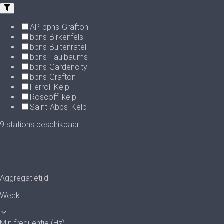
AP-bpns-Grafton
bpns-Birkenfels
bpns-Buitenratel
bpns-Faulbaums
bpns-Gardencity
bpns-Grafton
Ferrol_Kelp
Roscoff_kelp
Saint-Abbs_Kelp
9
stations beschikbaar
Aggregatietijd
Week
Min frequentie (Hz)